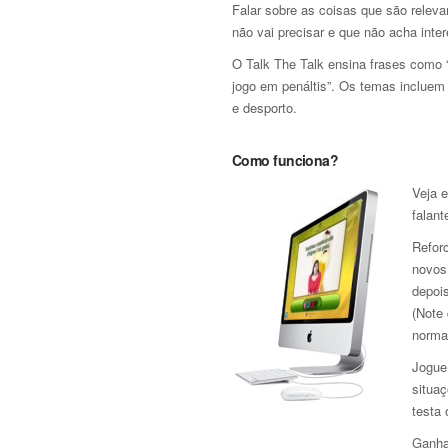
Falar sobre as coisas que são relev
não vai precisar e que não acha inte
O Talk The Talk ensina frases como
jogo em penáltis”. Os temas incluem a
e desporto.
Como funciona?
Veja e
falant
Refor
novos
depoi
(Note
norma
Jogue 
situaç
testa
Ganha