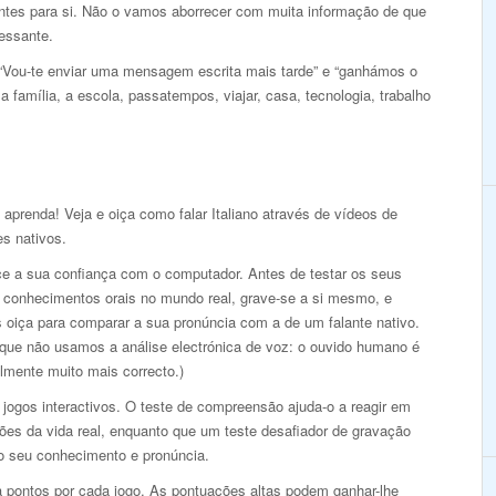
antes para si. Não o vamos aborrecer com muita informação de que
ressante.
 “Vou-te enviar uma mensagem escrita mais tarde” e “ganhámos o
 família, a escola, passatempos, viajar, casa, tecnologia, trabalho
 aprenda! Veja e oiça como falar Italiano através de vídeos de
es nativos.
ce a sua confiança com o computador. Antes de testar os seus
 conhecimentos orais no mundo real, grave-se a si mesmo, e
s oiça para comparar a sua pronúncia com a de um falante nativo.
 que não usamos a análise electrónica de voz: o ouvido humano é
lmente muito mais correcto.)
jogos interactivos. O teste de compreensão ajuda-o a reagir em
ões da vida real, enquanto que um teste desafiador de gravação
 o seu conhecimento e pronúncia.
 pontos por cada jogo. As pontuações altas podem ganhar-lhe