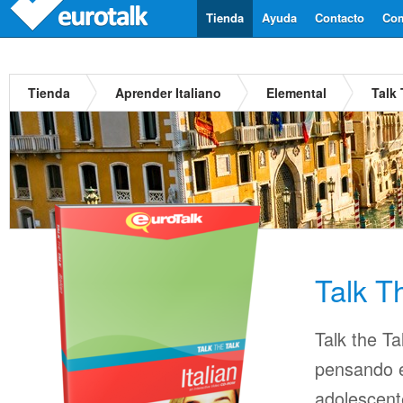
Tienda
Ayuda
Contacto
Com
Tienda
Aprender Italiano
Elemental
Talk 
Talk Th
Talk the Ta
pensando en
adolescent