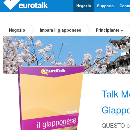
Negozio
Supporto
Contat
Negozio
Impara il giapponese
Principiante +
Talk M
Giapp
QUESTO pr