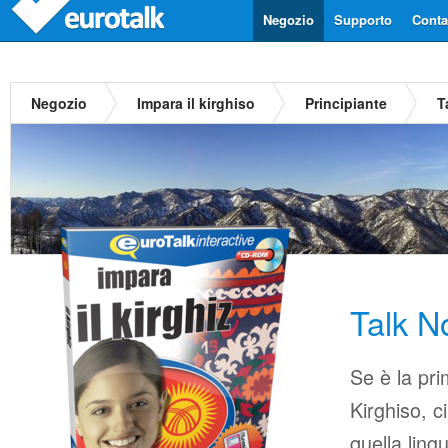
Negozio
Supporto
Contat
Negozio
Impara il kirghiso
Principiante
T
Talk N
Se è la pri
Kirghiso, c
quella ling