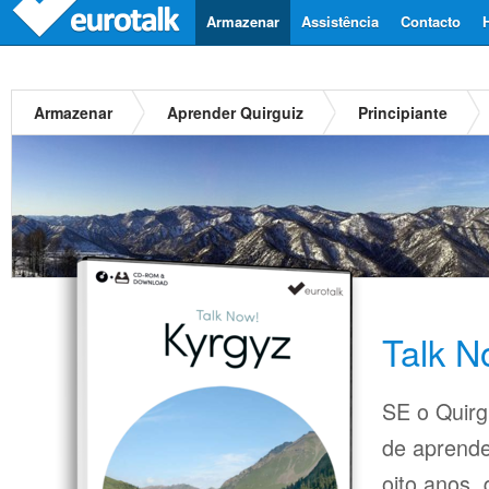
Armazenar
Assistência
Contacto
Armazenar
Aprender Quirguiz
Principiante
Talk N
SE o Quirgu
de aprende
oito anos,