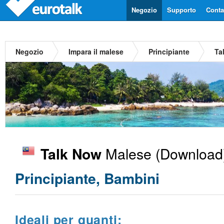
Negozio
Supporto
Contat
Negozio
Impara il malese
Principiante
Ta
Malese
(Download)
Talk Now
Principiante, Bambini
Ideali per quanti: