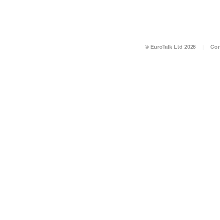
© EuroTalk Ltd 2026
|
Con