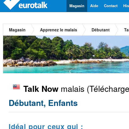
Magasin
Aide
Contact
His
Magasin
Apprenez le malais
Débutant
Ta
malais
(Télécharge
Talk Now
Débutant, Enfants
Idéal pour ceux qui :