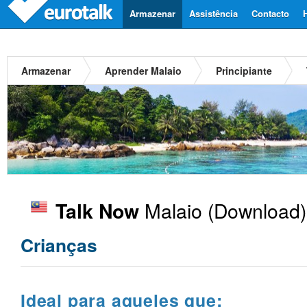
Armazenar
Assistência
Contacto
Armazenar
Aprender Malaio
Principiante
Malaio
(Download)
Talk Now
Crianças
Ideal para aqueles que: