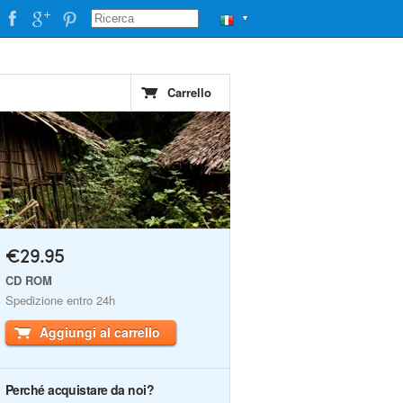
▼
Carrello
€29.95
CD ROM
Spedizione entro 24h
Aggiungi al carrello
Perché acquistare da noi?