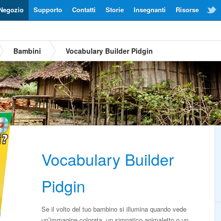
Negozio
Supporto
Contatti
Storie
Insegnanti
Risorse
Bambini
Vocabulary Builder Pidgin
Vocabulary Builder
Pidgin
Se il volto del tuo bambino si illumina quando vede
un’immagine colorata, un simpatico animaletto o un