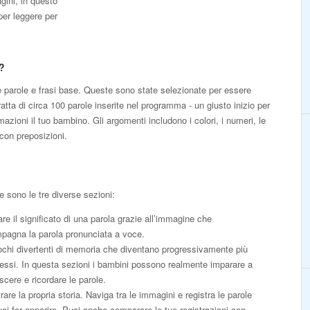
gini, in questo
er leggere per
?
parole e frasi base. Queste sono state selezionate per essere
tratta di circa 100 parole inserite nel programma - un giusto inizio per
mazioni il tuo bambino. Gli argomenti includono i colori, i numeri, le
 con preposizioni.
 sono le tre diverse sezioni:
re il significato di una parola grazie all’immagine che
pagna la parola pronunciata a voce.
ochi divertenti di memoria che diventano progressivamente più
ssi. In questa sezioni i bambini possono realmente imparare a
scere e ricordare le parole.
rare la propria storia. Naviga tra le immagini e registra le parole
oi far apparire. Puoi anche comparare le tue registrazioni con