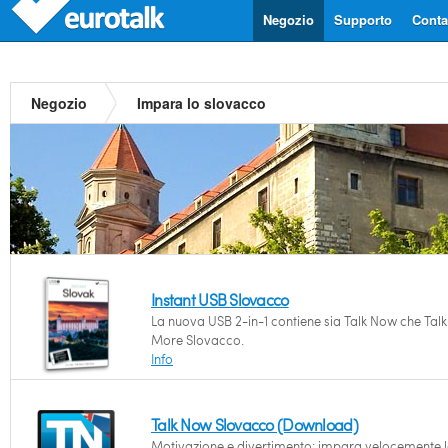
Negozio
Supporto
Contat
Negozio
Impara lo slovacco
Instant USB Slovacco
La nuova USB 2-in-1 contiene sia Talk Now che Talk
More Slovacco.
Info
Talk Now Slovacco (Download)
Motivazione e divertimento: impara velocemente l