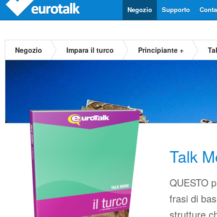
Negozio
Supporto
Contat
Negozio
Impara il turco
Principiante +
Ta
Talk M
QUESTO pr
frasi di b
strutture c