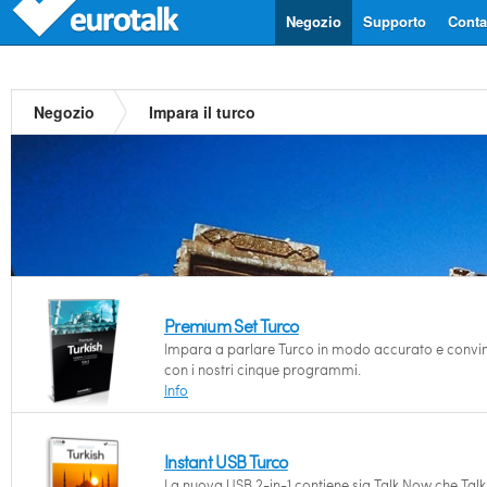
Negozio
Supporto
Contat
Negozio
Impara il turco
Premium Set Turco
Impara a parlare Turco in modo accurato e convi
con i nostri cinque programmi.
Info
Instant USB Turco
La nuova USB 2-in-1 contiene sia Talk Now che Talk