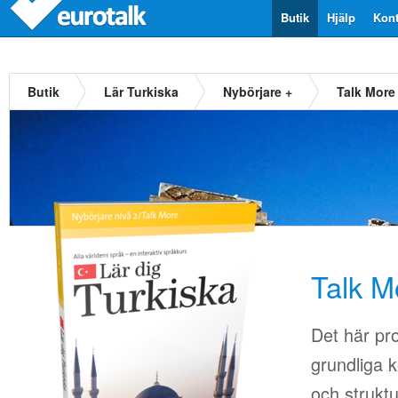
Butik
Hjälp
Kont
Butik
Lär Turkiska
Nybörjare +
Talk More
Talk M
Det här pr
grundliga k
och strukt