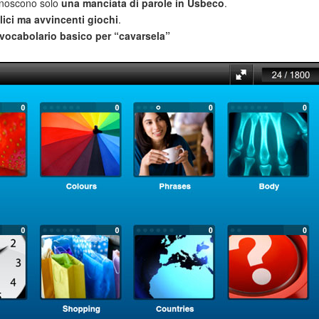
noscono solo
una manciata di parole in Usbeco
.
ici ma avvincenti giochi
.
vocabolario basico per “cavarsela”