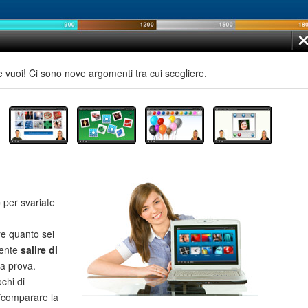
e vuoi! Ci sono nove argomenti tra cui scegliere.
e
per svariate
re quanto sei
mente
salire di
la prova.
chi di
**comparare la