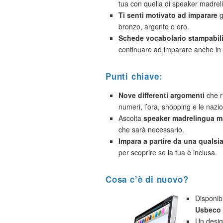
tua con quella di speaker madrel
Ti senti motivato ad imparare
g
bronzo, argento o oro.
Schede vocabolario stampabil
continuare ad imparare anche in 
Punti chiave:
Nove differenti argomenti
che ri
numeri, l’ora, shopping e le nazio
Ascolta
speaker madrelingua ma
che sarà necessario.
Impara a partire da una qualsias
per scoprire se la tua è inclusa.
Cosa c’è di nuovo?
Disponib
Usbeco 
Un desig