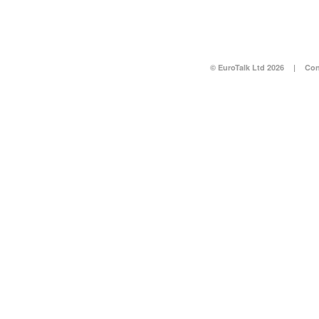
© EuroTalk Ltd 2026
|
Con