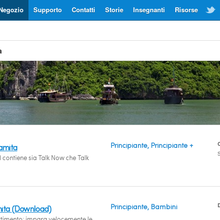
Negozio
Supporto
Contatti
Storie
Insegnanti
Risorse
a
Principiante, Principiante +
namita
S
 contiene sia Talk Now che Talk
Principiante, Bambini
mita (Download)
rtimento: impara velocemente le