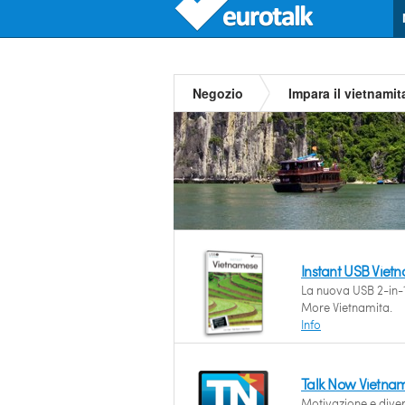
Negozio
Impara il vietnamit
Instant USB Viet
La nuova USB 2-in-1
More Vietnamita.
Info
Talk Now Vietna
Motivazione e dive