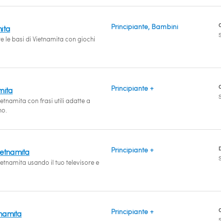
Principiante, Bambini
ita
S
le basi di Vietnamita con giochi
Principiante +
mita
S
tnamita con frasi utili adatte a
no.
Principiante +
ietnamita
S
etnamita usando il tuo televisore e
Principiante +
tnamita
S