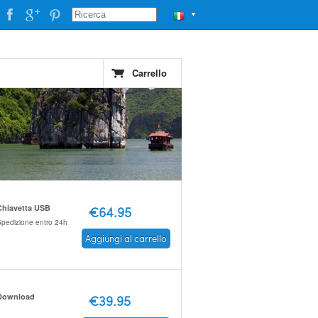
▼
Carrello
Chiavetta USB
€64.95
pedizione entro 24h
Aggiungi al carrello
Download
€39.95