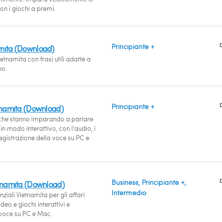
on i giochi a premi.
Principiante +
amita (Download)
tnamita con frasi utili adatte a
no.
Principiante +
etnamita (Download)
i che stanno imparando a parlare
n modo interattivo, con l'audio, i
 registrazione della voce su PC e
Business, Principiante +,
etnamita (Download)
Intermedio
nziali Vietnamita per gli affari
deo e giochi interattivi e
 voce su PC e Mac.