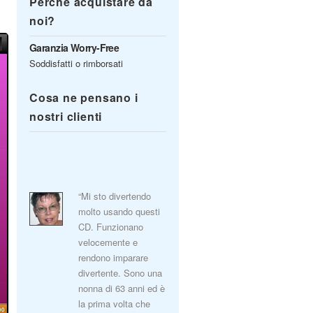
Perché acquistare da
noi?
Garanzia Worry-Free
Soddisfatti o rimborsati
Cosa ne pensano i
nostri clienti
“Mi sto divertendo
molto usando questi
CD. Funzionano
velocemente e
rendono imparare
divertente. Sono una
nonna di 63 anni ed è
la prima volta che