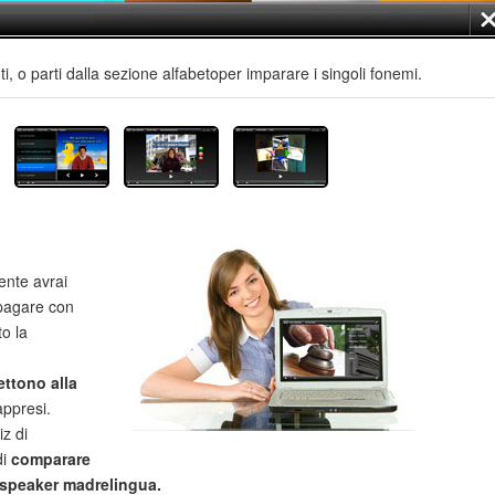
i, o parti dalla sezione alfabetoper imparare i singoli fonemi.
ente avrai
i pagare con
to la
ettono alla
ppresi.
iz di
di
comparare
 speaker madrelingua.