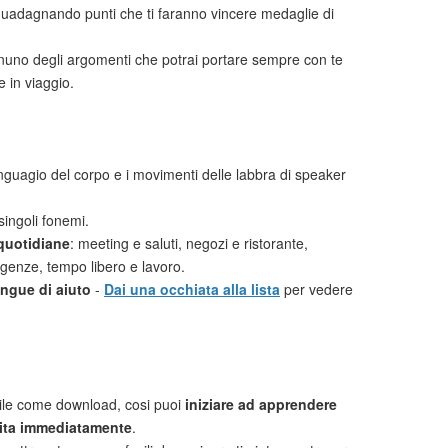
uadagnando punti che ti faranno vincere medaglie di
uno degli argomenti che potrai portare sempre con te
 in viaggio.
linguagio del corpo e i movimenti delle labbra di speaker
singoli fonemi.
 quotidiane
: meeting e saluti, negozi e ristorante,
rgenze, tempo libero e lavoro.
lingue di aiuto
-
Dai una occhiata alla lista
per vedere
ile come download, cosi puoi
iniziare ad apprendere
ita immediatamente
.