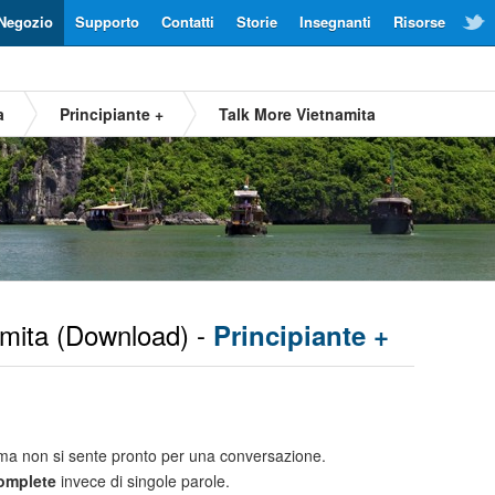
Negozio
Supporto
Contatti
Storie
Insegnanti
Risorse
a
Principiante +
Talk More Vietnamita
mita
(Download) -
Principiante +
a non si sente pronto per una conversazione.
complete
invece di singole parole.