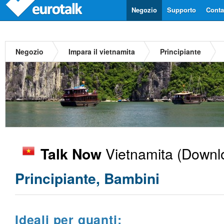
Negozio
Supporto
Contat
Negozio
Impara il vietnamita
Principiante
Vietnamita
(Downlo
Talk Now
Principiante, Bambini
Ideali per quanti: