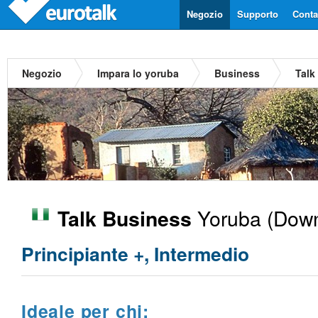
Negozio
Supporto
Contat
Negozio
Impara lo yoruba
Business
Talk
Yoruba
(Down
Talk Business
Principiante +, Intermedio
Ideale per chi: