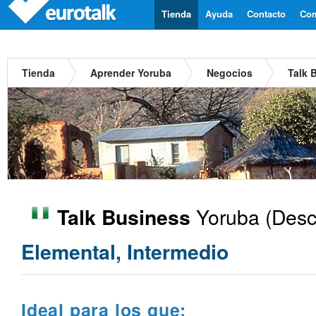
Tienda
Ayuda
Contacto
Com
Tienda
Aprender Yoruba
Negocios
Talk 
Yoruba
(Desc
Talk Business
Elemental, Intermedio
Ideal para los que: