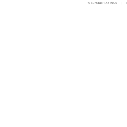
© EuroTalk Ltd 2026
|
T