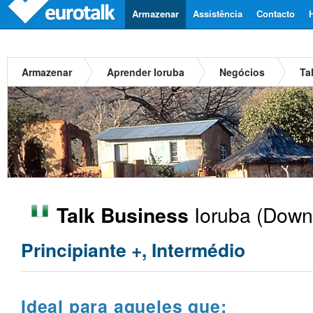
Armazenar
Assistência
Contacto
Armazenar
Aprender Ioruba
Negócios
Ta
Ioruba
(Downl
Talk Business
Principiante +, Intermédio
Ideal para aqueles que: