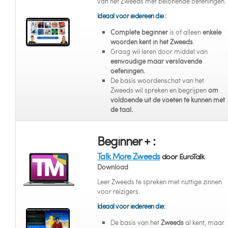
van het Zweeds met belonende oefeningen.
Ideaal voor iedereen die :
Complete beginner
is of alleen
enkele
woorden kent in het Zweeds
.
Graag wil leren door middel van
eenvoudige maar verslavende
oefeningen.
De basis woordenschat van het
Zweeds wil spreken en begrijpen
om
voldoende uit de voeten te kunnen met
de taal.
Beginner + :
Talk More Zweeds
door EuroTalk
Download
Leer Zweeds te spreken met nuttige zinnen
voor reizigers.
Ideaal voor iedereen die:
De basis van het
Zweeds
al kent, maar