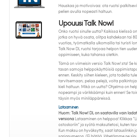
Hauskaa ja motivoivaa: ota ruotsi palkitsev
pelien avulla nopeasti haltuun.
Upouusi Talk Now!
Onko ruotsi sinulle uutta? Kaikissa kielissä on
jotka on hyvä osata, olitpa kahdeksan tai 8
vuotias, työmatkalla ulkomailla tai turisti lo
Talk Now DL ruotsi tarjoaa helpon tien uuden
oppimiseen, kuka tahansa oletkin.
Tämä on viimeisin versio Talk Now!:sta! Se 
tasan samoja helppokäyttöisiä oppimistapo
ennen. Keskity siihen kieleen, jota todella tule
tarvitsemaan; pelaa pelejä, voita palkintoja
kieli haltuun. Mikä on uutta? Ohjelma on he
nopeampi ja värikkäämpi kuin ennen! Se toi
täysin myös miniläppäreissä.
Lataaminen
Huom: Talk Now! DL on saatavilla vain lada
versiona
Lataaminen on helppoa! Klikkaa “L
ostoskoriin” ja syötä maksutietosi, kuten tava
Kun maksu on hyväksytty, saat latauslinkin j
sarjanumeron. (Ei hätää, lähetämme ne sinu