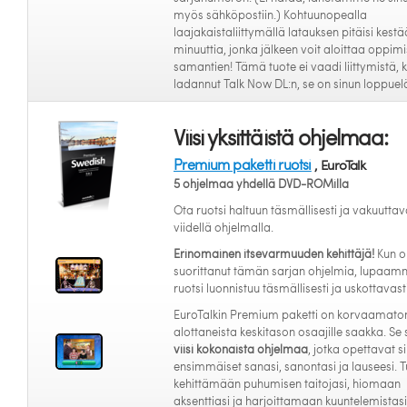
myös sähköpostiin.) Kohtuunopealla
laajakaistaliittymällä latauksen pitäisi kestä
minuuttia, jonka jälkeen voit aloittaa oppim
samantien! Tämä tuote ei vaadi liittymistä, k
ladannut Talk Now DL:n, se on sinun loppue
Viisi yksittäistä ohjelmaa:
Premium paketti ruotsi
, EuroTalk
5 ohjelmaa yhdellä DVD-ROMilla
Ota ruotsi haltuun täsmällisesti ja vakuuttava
viidellä ohjelmalla.
Erinomainen itsevarmuuden kehittäjä!
Kun o
suorittanut tämän sarjan ohjelmia, lupaam
ruotsi luonnistuu täsmällisesti ja uskottavasti
EuroTalkin Premium paketti on korvaamato
alottaneista keskitason osaajille saakka. Se 
viisi kokonaista ohjelmaa
, jotka opettavat si
ensimmäiset sanasi, sanontasi ja lauseesi. T
kehittämään puhumisen taitojasi, hiomaan
aksenttiasi ja harjoittamaan kuuntelemistasi