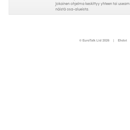
Jokainen ohjelma keskittyy yhteen tai usea
näistä osa-alueista.
© EuroTalk Ltd 2026
|
Ehdot