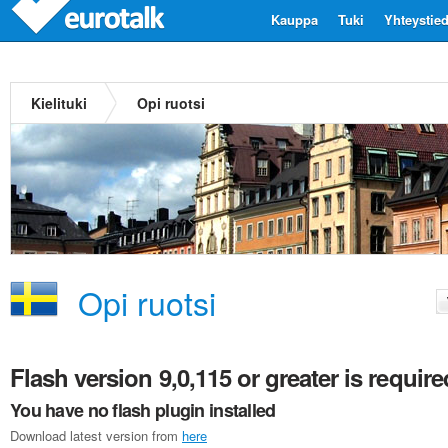
Kauppa
Tuki
Yhteystie
Kielituki
Opi ruotsi
Opi ruotsi
Flash version 9,0,115 or greater is require
You have no flash plugin installed
Download latest version from
here