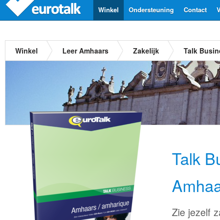
Winkel
Ondersteuning
Contact
V
Winkel
Leer Amhaars
Zakelijk
Talk Busi
Talk B
Amhaa
Zie jezelf