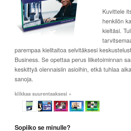
Kuvittele 
henkilön k
kieltäsi. T
tarvitsema
parempaa kielitaitoa selvitäksesi keskustelusta
Business. Se opettaa perus liiketoiminnan san
keskittyä olennaisiin asioihin, etkä tuhlaa aika
sanoja.
klikkaa suurentaaksesi »
Sopiiko se minulle?