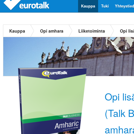
Kauppa
Tuki
Yhteystie
Kauppa
Opi amhara
Liiketoiminta
Opi li
Opi li
(Talk 
amhar