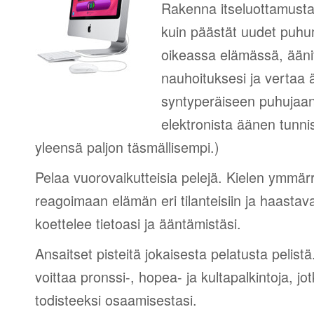
Rakenna itseluottamusta
kuin päästät uudet puhumi
oikeassa elämässä, äänit
nauhoituksesi ja vertaa 
syntyperäiseen puhujaa
elektronista äänen tunni
yleensä paljon täsmällisempi.)
Pelaa vuorovaikutteisia pelejä. Kielen ymmär
reagoimaan elämän eri tilanteisiin ja haastav
koettelee tietoasi ja ääntämistäsi.
Ansaitset pisteitä jokaisesta pelatusta pelistä
voittaa pronssi-, hopea- ja kultapalkintoja, jot
todisteeksi osaamisestasi.