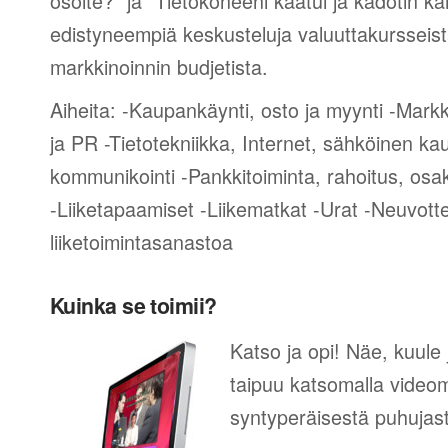
osoite?” ja “Tietokoneeni kaatui ja kadotin kai
edistyneempiä keskusteluja valuuttakursseista
markkinoinnin budjetista.
Aiheita: -Kaupankäynti, osto ja myynti -Mark
ja PR -Tietotekniikka, Internet, sähköinen ka
kommunikointi -Pankkitoiminta, rahoitus, osak
-Liiketapaamiset -Liikematkat -Urat -Neuvotte
liiketoimintasanastoa
Kuinka se toimii?
Katso ja opi! Näe, kuule
taipuu katsomalla videom
syntyperäisestä puhujas