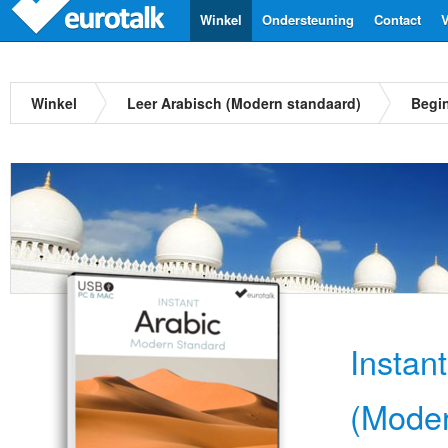
Winkel
Ondersteuning
Contact
V
Winkel
Leer Arabisch (Modern standaard)
Begi
Instan
(Moder