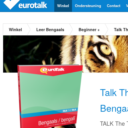
Winkel
Ondersteuning
Contact
V
Winkel
Leer Bengaals
Beginner +
Talk T
Talk T
Benga
TALK The T