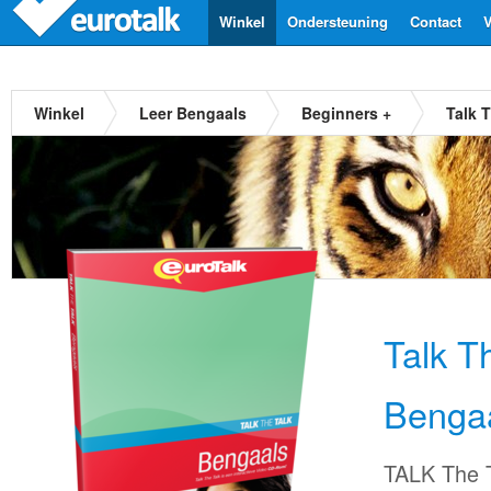
Winkel
Ondersteuning
Contact
V
Winkel
Leer Bengaals
Beginners +
Talk 
Talk T
Benga
TALK The T