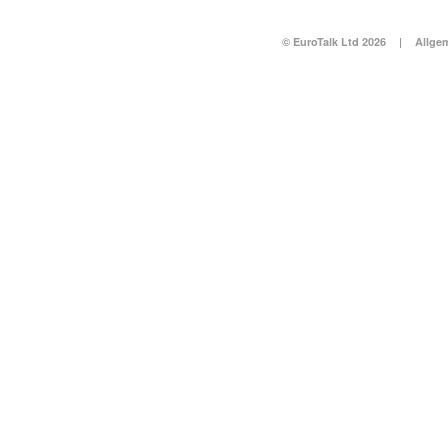
© EuroTalk Ltd 2026
|
Allge