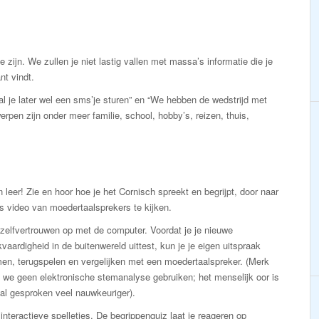
e zijn. We zullen je niet lastig vallen met massa’s informatie die je
nt vindt.
zal je later wel een sms’je sturen” en “We hebben de wedstrijd met
pen zijn onder meer familie, school, hobby’s, reizen, thuis,
n leer! Zie en hoor hoe je het Cornisch spreekt en begrijpt, door naar
s video van moedertaalsprekers te kijken.
zelfvertrouwen op met de computer. Voordat je je nieuwe
vaardigheid in de buitenwereld uittest, kun je je eigen uitspraak
en, terugspelen en vergelijken met een moedertaalspreker. (Merk
 we geen elektronische stemanalyse gebruiken; het menselijk oor is
al gesproken veel nauwkeuriger).
interactieve spelletjes. De begrippenquiz laat je reageren op