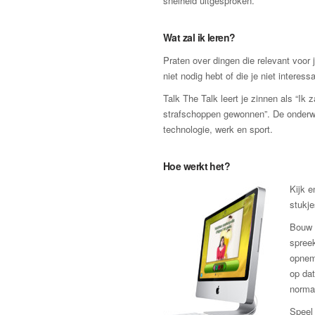
snelheid uitgesproken.
Wat zal ik leren?
Praten over dingen die relevant voor j
niet nodig hebt of die je niet interessa
Talk The Talk leert je zinnen als “Ik 
strafschoppen gewonnen”. De onderwer
technologie, werk en sport.
Hoe werkt het?
Kijk e
stukje
Bouw 
spreek
opnem
op dat
norma
Speel 