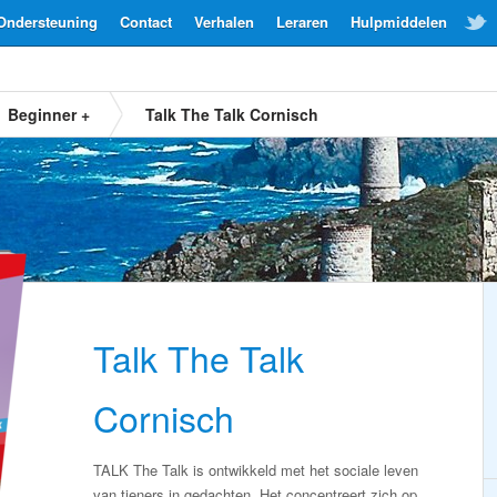
Ondersteuning
Contact
Verhalen
Leraren
Hulpmiddelen
Beginner +
Talk The Talk Cornisch
Talk The Talk
Cornisch
TALK The Talk is ontwikkeld met het sociale leven
van tieners in gedachten. Het concentreert zich op