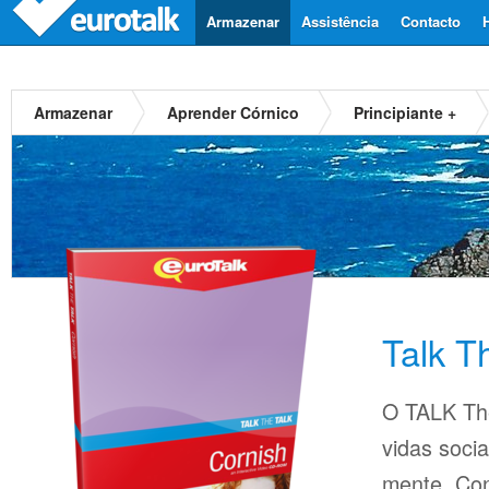
Armazenar
Assistência
Contacto
Armazenar
Aprender Córnico
Principiante +
Talk T
O TALK The
vidas soci
mente. Con