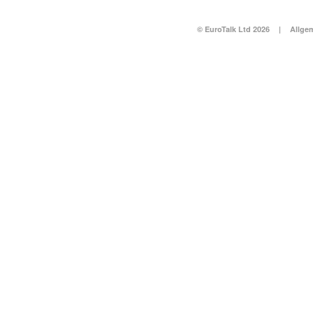
© EuroTalk Ltd 2026
|
Allge