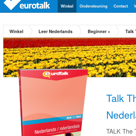
Winkel
Ondersteuning
Contact
V
Winkel
Leer Nederlands
Beginner +
Talk
Talk T
Neder
TALK The T