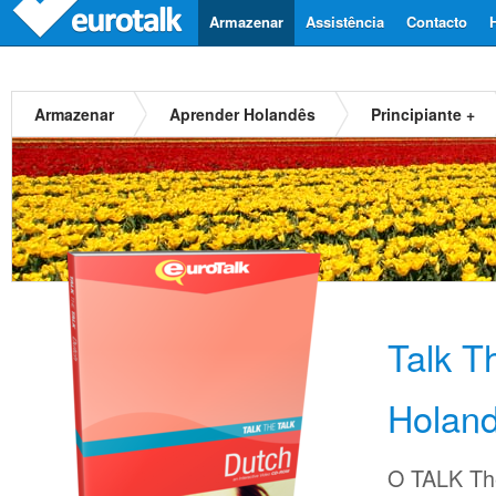
Armazenar
Assistência
Contacto
Armazenar
Aprender Holandês
Principiante +
Talk T
Holan
O TALK The