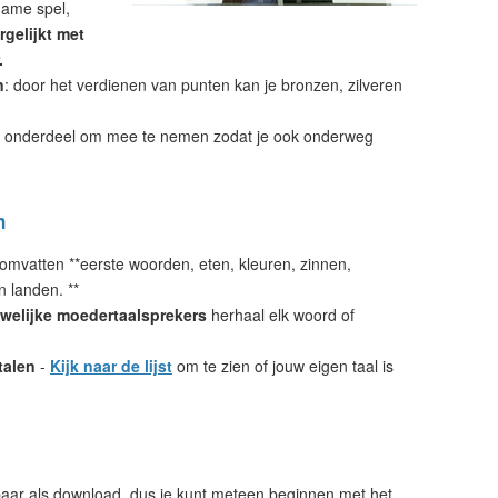
name spel,
rgelijkt met
.
n
: door het verdienen van punten kan je bronzen, zilveren
 onderdeel om mee te nemen zodat je ook onderweg
n
omvatten **eerste woorden, eten, kleuren, zinnen,
n landen. **
welijke moedertaalsprekers
herhaal elk woord of
talen
-
Kijk naar de lijst
om te zien of jouw eigen taal is
aar als download, dus je kunt meteen beginnen met het