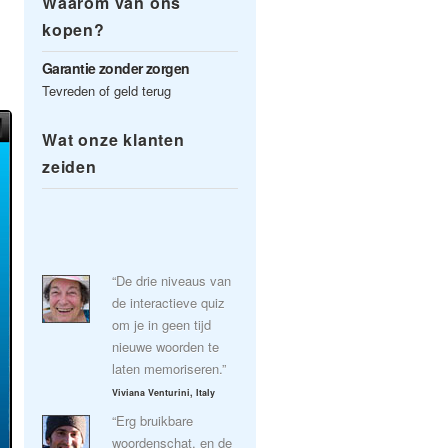
Waarom van ons
kopen?
Garantie zonder zorgen
Tevreden of geld terug
Wat onze klanten
zeiden
“De drie niveaus van
de interactieve quiz
om je in geen tijd
nieuwe woorden te
laten memoriseren.”
Viviana Venturini, Italy
“Erg bruikbare
woordenschat, en de