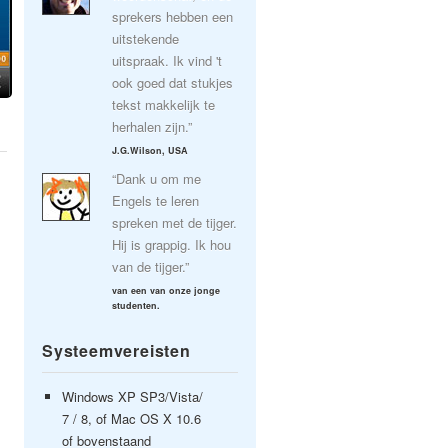
sprekers hebben een
uitstekende
uitspraak. Ik vind 't
ook goed dat stukjes
tekst makkelijk te
herhalen zijn.”
J.G.Wilson, USA
“Dank u om me
Engels te leren
spreken met de tijger.
Hij is grappig. Ik hou
van de tijger.”
van een van onze jonge
studenten.
Systeemvereisten
Windows XP SP3/Vista/
7 / 8, of Mac OS X 10.6
of bovenstaand