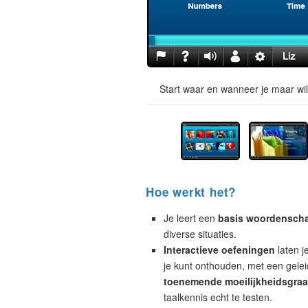
Start waar en wanneer je maar wil
Hoe werkt het?
Je leert een
basis woordensch
diverse situaties.
Interactieve oefeningen
laten j
je kunt onthouden, met een geleid
toenemende moeilijkheidsgra
taalkennis echt te testen.