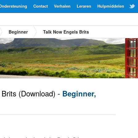
Ondersteuning
Contact
Verhalen
Leraren
Hulpmiddelen
Beginner
Talk Now Engels Brits
Brits
(Download) -
Beginner,