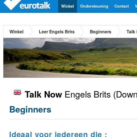
Winkel
Ondersteuning
Contact
V
Winkel
Leer Engels Brits
Beginners
Talk
Engels Brits
(Downl
Talk Now
Beginners
Ideaal voor iedereen die :