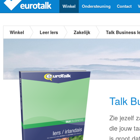
Winkel
Ondersteuning
Contact
V
Winkel
Leer Iers
Zakelijk
Talk Business I
Talk B
Zie jezelf
die jouw ta
is groot d