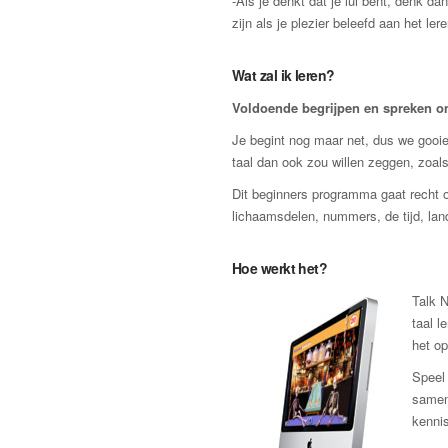
-Als je denkt dat je lui bent, denk d
zijn als je plezier beleefd aan het lere
Wat zal ik leren?
Voldoende begrijpen en spreken om 
Je begint nog maar net, dus we gooien
taal dan ook zou willen zeggen, zoals
Dit beginners programma gaat recht o
lichaamsdelen, nummers, de tijd, lan
Hoe werkt het?
Talk N
taal l
het op
Speel 
samen
kennis