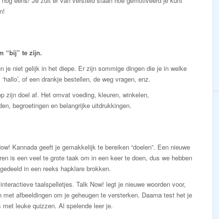
an nog eens! Je zult er van versteld staan hoe gemotiveerd je kunt
n!
“bij” te zijn.
 je niet gelijk in het diepe. Er zijn sommige dingen die je in welke
 ‘hallo’, of een drankje bestellen, de weg vragen, enz.
p zijn doel af. Het omvat voeding, kleuren, winkelen,
den, begroetingen en belangrijke uitdrukkingen.
ow! Kannada geeft je gemakkelijk te bereiken “doelen”. Een nieuwe
eren is een veel te grote taak om in een keer te doen, dus we hebben
gedeeld in een reeks hapklare brokken.
interactieve taalspelletjes. Talk Now! legt je nieuwe woorden voor,
 met afbeeldingen om je geheugen te versterken. Daarna test het je
 met leuke quizzen. Al spelende leer je.