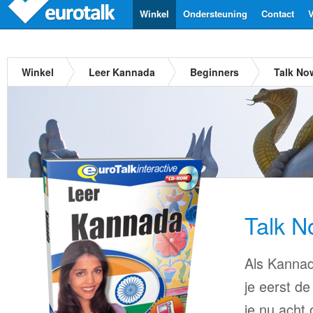
Winkel
Ondersteuning
Contact
V
Winkel
Leer Kannada
Beginners
Talk No
Talk 
Als Kannada
je eerst de
je nu acht 