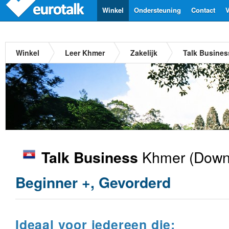
Winkel
Ondersteuning
Contact
V
Winkel
Leer Khmer
Zakelijk
Talk Busine
Khmer
(Downl
Talk Business
Beginner +, Gevorderd
Ideaal voor iedereen die: