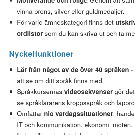
Motiverande och roligt!
Genom att saml
vinna brons, silver eller guldmedaljer.
För varje ämneskategori finns det
utskri
ordlistor
som du kan skriva ut och ta me
Nyckelfunktioner
Lär från något av de över 40 språken
-
att se om ditt språk finns med.
Språkkursernas
videosekvenser
gör det 
se språklärarens kroppsspråk och läpprör
Omfattar
nio vardagssituationer
: hande
IT och kommunikation, ekonomi, möten, re