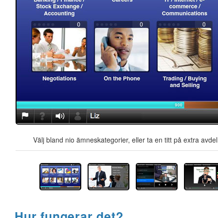
Välj bland nio ämneskategorier, eller ta en titt på extra avd
Hur fungerar det?