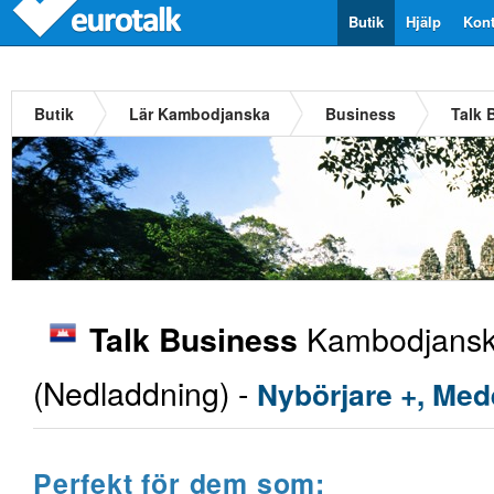
Butik
Hjälp
Kont
Butik
Lär Kambodjanska
Business
Talk 
Kambodjans
Talk Business
(Nedladdning) -
Nybörjare +, Med
Perfekt för dem som: