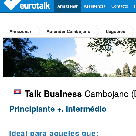
Armazenar
Assistência
Contacto
Armazenar
Aprender Cambojano
Negócios
Cambojano
(
Talk Business
Principiante +, Intermédio
Ideal para aqueles que: