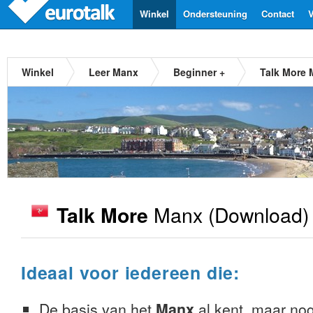
Winkel
Ondersteuning
Contact
V
Winkel
Leer Manx
Beginner +
Talk More
Manx
(Download)
Talk More
Ideaal voor iedereen die:
De basis van het
Manx
al kent, maar nog 