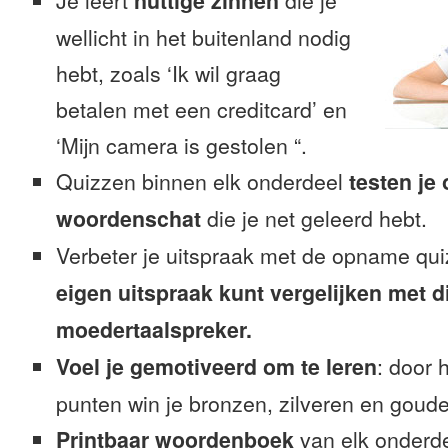
Je leert
nuttige zinnen
die je
wellicht in het buitenland nodig
hebt, zoals ‘Ik wil graag
betalen met een creditcard’ en
‘Mijn camera is gestolen “.
Quizzen binnen elk onderdeel
testen je
woordenschat
die je net geleerd hebt.
Verbeter je uitspraak met de opname qu
eigen uitspraak kunt vergelijken met d
moedertaalspreker.
Voel je gemotiveerd om te leren
: door 
punten win je bronzen, zilveren en gouden
Printbaar woordenboek
van elk onderd