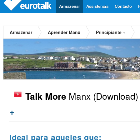
Armazenar
Assistência
Contacto
Armazenar
Aprender Manx
Principiante +
Manx
(Download)
Talk More
+
Ideal para aqueles que: