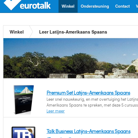
Winkel
Ondersteuning
Contact
V
Winkel
Leer Latijns-Amerikaans Spaans
Premium Set Latijns-Amerikaans Spaans
Leer snel nauwkeurig, en met overtuiging het Latijn
Amerikaans Spaans te spreken, met deze 5 cursuss
Leer meer
Talk Business Latijns-Amerikaans Spaans