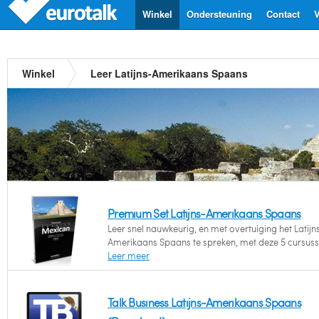
Winkel
Ondersteuning
Contact
V
Winkel
Leer Latijns-Amerikaans Spaans
Premium Set Latijns-Amerikaans Spaans
Leer snel nauwkeurig, en met overtuiging het Latijn
Amerikaans Spaans te spreken, met deze 5 cursuss
Leer meer
Talk Business Latijns-Amerikaans Spaans