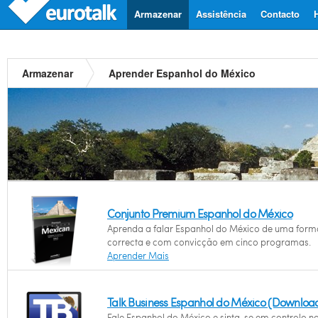
Armazenar
Assistência
Contacto
Armazenar
Aprender Espanhol do México
Conjunto Premium Espanhol do México
Aprenda a falar Espanhol do México de uma form
correcta e com convicção em cinco programas.
Aprender Mais
Talk Business Espanhol do México (Downloa
Fale Espanhol do México e sinta-se em controlo n