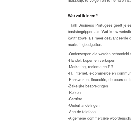
makkelijk te volgen en te herhalen is.
Wat zal ik leren?
Talk Business Portugees geeft je ee
basisbegrippen als “Wat is uw websit
kwijt” zowel als meer geavanceerde d
marketingbudgetten.
-Onderwerpen die worden behandeld z
-Handel, kopen en verkopen
-Marketing, reclame en PR
-IT, internet, e-commerce en commun
-Bankwezen, financiën, de beurs en
-Zakelijke besprekingen
-Reizen
-Carrière
-Onderhandelingen
-Aan de telefoon
-Algemene commerciële woordensch