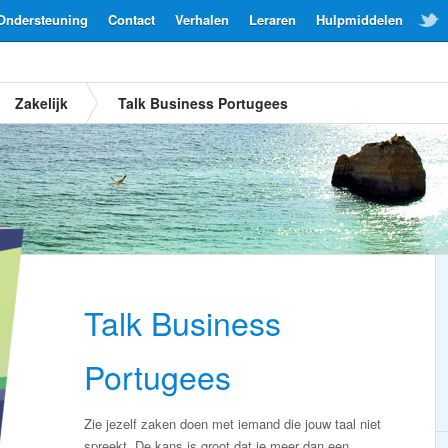
Ondersteuning
Contact
Verhalen
Leraren
Hulpmiddelen
Zakelijk
Talk Business Portugees
Talk Business
Portugees
Zie jezelf zaken doen met iemand die jouw taal niet
spreekt. De kans is groot dat je meer dan een