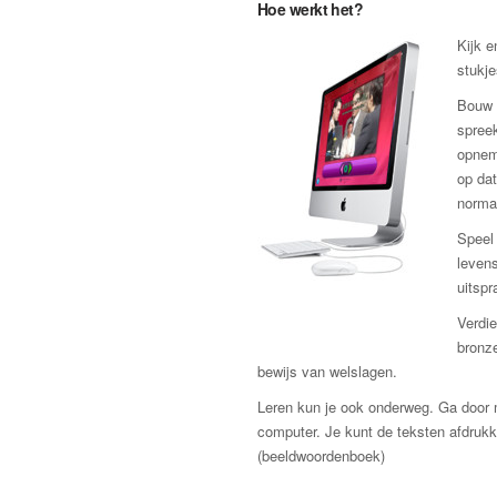
Hoe werkt het?
Kijk e
stukje
Bouw 
spreek
opnem
op dat
norma
Speel 
levens
uitspr
Verdie
bronze
bewijs van welslagen.
Leren kun je ook onderweg. Ga door m
computer. Je kunt de teksten afdru
(beeldwoordenboek)