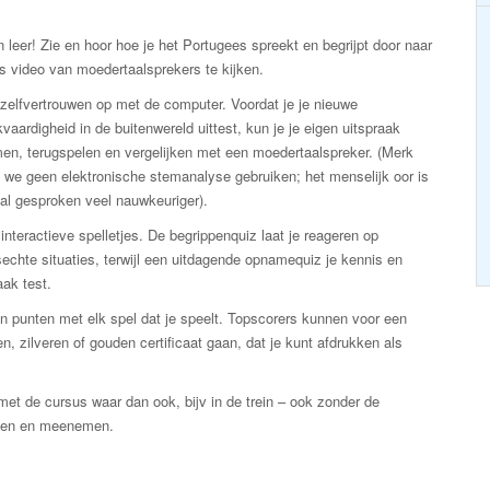
n leer! Zie en hoor hoe je het Portugees spreekt en begrijpt door naar
s video van moedertaalsprekers te kijken.
zelfvertrouwen op met de computer. Voordat je je nieuwe
vaardigheid in de buitenwereld uittest, kun je je eigen uitspraak
en, terugspelen en vergelijken met een moedertaalspreker. (Merk
 we geen elektronische stemanalyse gebruiken; het menselijk oor is
al gesproken veel nauwkeuriger).
interactieve spelletjes. De begrippenquiz laat je reageren op
echte situaties, terwijl een uitdagende opnamequiz je kennis en
aak test.
n punten met elk spel dat je speelt. Topscorers kunnen voor een
n, zilveren of gouden certificaat gaan, dat je kunt afdrukken als
et de cursus waar dan ook, bijv in de trein – ook zonder de
kken en meenemen.