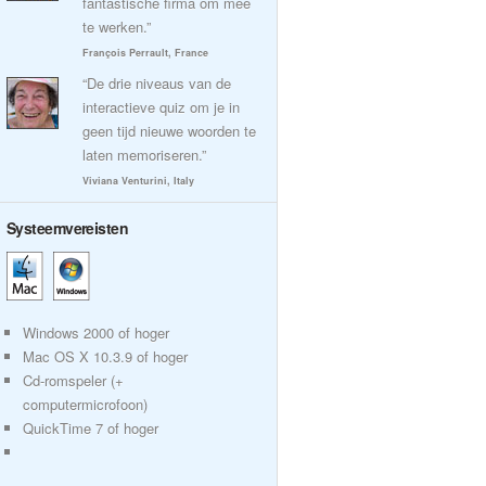
fantastische firma om mee
te werken.”
François Perrault, France
“De drie niveaus van de
interactieve quiz om je in
geen tijd nieuwe woorden te
laten memoriseren.”
Viviana Venturini, Italy
Systeemvereisten
Windows 2000 of hoger
Mac OS X 10.3.9 of hoger
Cd-romspeler (+
computermicrofoon)
QuickTime 7 of hoger