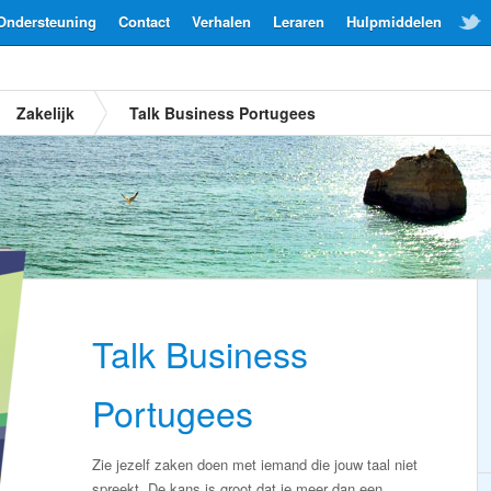
Ondersteuning
Contact
Verhalen
Leraren
Hulpmiddelen
Zakelijk
Talk Business Portugees
Talk Business
Portugees
Zie jezelf zaken doen met iemand die jouw taal niet
spreekt. De kans is groot dat je meer dan een