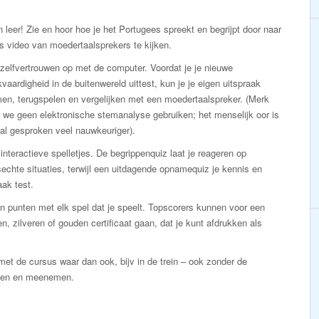
n leer! Zie en hoor hoe je het Portugees spreekt en begrijpt door naar
s video van moedertaalsprekers te kijken.
zelfvertrouwen op met de computer. Voordat je je nieuwe
vaardigheid in de buitenwereld uittest, kun je je eigen uitspraak
en, terugspelen en vergelijken met een moedertaalspreker. (Merk
 we geen elektronische stemanalyse gebruiken; het menselijk oor is
al gesproken veel nauwkeuriger).
interactieve spelletjes. De begrippenquiz laat je reageren op
echte situaties, terwijl een uitdagende opnamequiz je kennis en
aak test.
n punten met elk spel dat je speelt. Topscorers kunnen voor een
n, zilveren of gouden certificaat gaan, dat je kunt afdrukken als
et de cursus waar dan ook, bijv in de trein – ook zonder de
kken en meenemen.