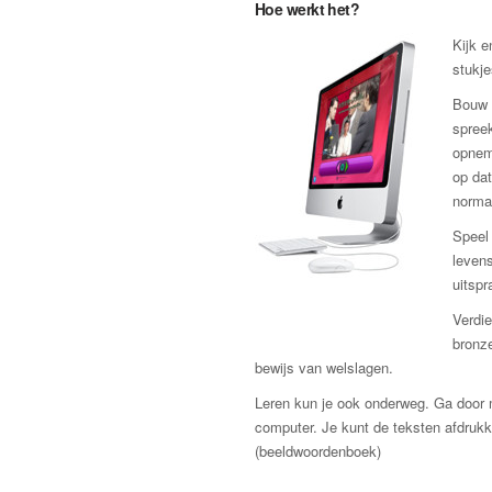
Hoe werkt het?
Kijk e
stukje
Bouw 
spreek
opnem
op dat
norma
Speel 
levens
uitspr
Verdie
bronze
bewijs van welslagen.
Leren kun je ook onderweg. Ga door m
computer. Je kunt de teksten afdru
(beeldwoordenboek)