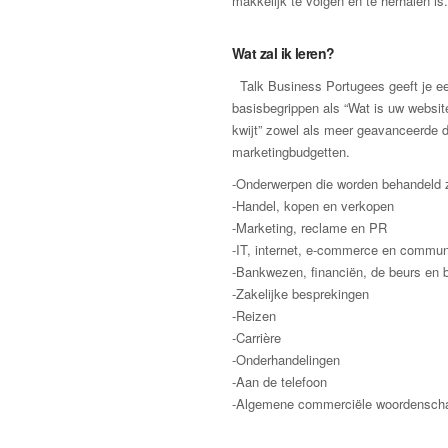
makkelijk te volgen en te herhalen is.
Wat zal ik leren?
Talk Business Portugees geeft je ee
basisbegrippen als “Wat is uw websit
kwijt” zowel als meer geavanceerde d
marketingbudgetten.
-Onderwerpen die worden behandeld z
-Handel, kopen en verkopen
-Marketing, reclame en PR
-IT, internet, e-commerce en commun
-Bankwezen, financiën, de beurs en
-Zakelijke besprekingen
-Reizen
-Carrière
-Onderhandelingen
-Aan de telefoon
-Algemene commerciële woordensch