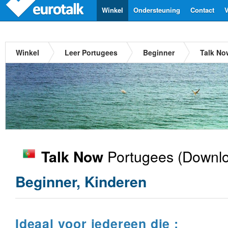
Winkel
Ondersteuning
Contact
V
Winkel
Leer Portugees
Beginner
Talk No
Portugees
(Downlo
Talk Now
Beginner, Kinderen
Ideaal voor iedereen die :